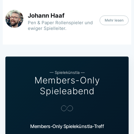
Johann Haaf
Mehr lesen
Pen & Paper Rollenspieler und
ewiger Spielleiter.
—
Spielekünstla
—
Members-Only
Spieleabend
Members-Only Spielekünstla-Treff