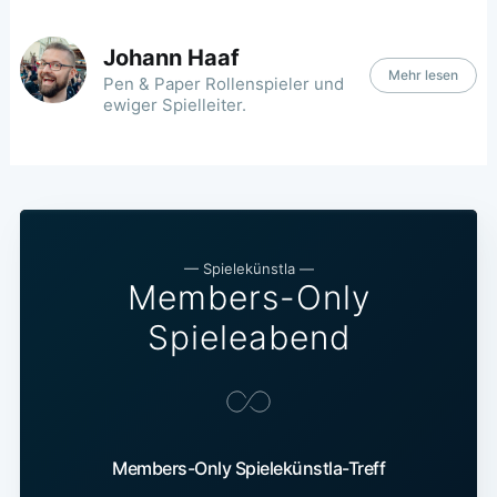
Johann Haaf
Mehr lesen
Pen & Paper Rollenspieler und
ewiger Spielleiter.
—
Spielekünstla
—
Members-Only
Spieleabend
Members-Only Spielekünstla-Treff