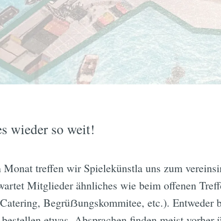
s wieder so weit!
Monat treffen wir Spielekünstla uns zum vereinsin
rwartet Mitglieder ähnliches wie beim offenen Tref
(Catering, Begrüẞungskommitee, etc.). Entweder b
 bestellen etwas. Absprachen finden meist vorher ü