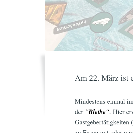
Am 22. März ist e
Mindestens einmal im 
"Bleibe"
der
. Hier e
Gastgebertätigkeiten 
zu Essen mit oder wir