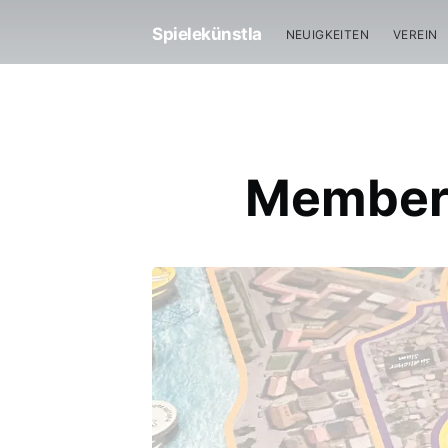
Spielekünstla
NEUIGKEITEN
VEREIN
Members